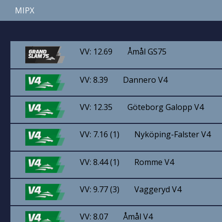
MIPX
VV: 12.69
Åmål GS75
VV: 8.39
Dannero V4
VV: 12.35
Göteborg Galopp V4
VV: 7.16 (1)
Nyköping-Falster V4
VV: 8.44 (1)
Romme V4
VV: 9.77 (3)
Vaggeryd V4
VV: 8.07
Åmål V4