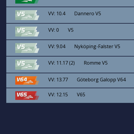
VV: 10.4
Dannero V5
VV: 0
V5
VV: 9.04
Nyköping-Falster V5
VV: 11.17 (2)
Romme V5
VV: 13.77
Göteborg Galopp V64
VV: 12.15
V65