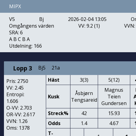
MIPX
V5
Bj
2026-02-04 13:05
O
Omgångens värden
VV: 9.2 (1)
VVN: 
SRA: 6
A B C B A
Utdelning: 166
Lopp 3
Bj5
21a
Häst
3(3)
5(12)
Pris: 2750
VV: 2.45
Magnus
Åsbjørn
Entropi:
Kusk
Teien
Tengsareid
1.606
Gundersen
O-VV: 2.703
Streck%
42
15.93
OR-VV: 2.617
VVN: 1.26
Odds
1.4
4.67
Oms: 1378
T-