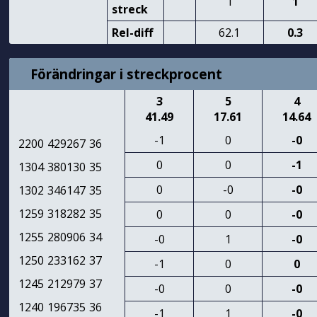
1
1
streck
Rel-diff
62.1
0.3
Förändringar i streckprocent
3
5
4
41.49
17.61
14.64
-1
0
-0
2200
429267
36
0
0
-1
1304
380130
35
0
-0
-0
1302
346147
35
1259
318282
35
0
0
-0
1255
280906
34
-0
1
-0
1250
233162
37
-1
0
0
1245
212979
37
-0
0
-0
1240
196735
36
-1
1
-0