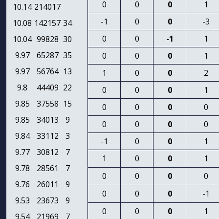
0
0
0
1
10.14
214017
-1
0
0
-3
10.08
142157
34
0
0
-1
1
10.04
99828
30
9.97
65287
35
0
0
0
1
9.97
56764
13
1
0
0
2
9.8
44409
22
0
0
0
1
9.85
37558
15
0
0
0
0
9.85
34013
9
0
0
0
0
9.84
33112
3
-1
0
0
1
9.77
30812
7
1
0
0
1
9.78
28561
7
0
0
0
0
9.76
26011
9
0
0
0
-1
9.53
23673
9
0
0
0
1
9.54
21969
7