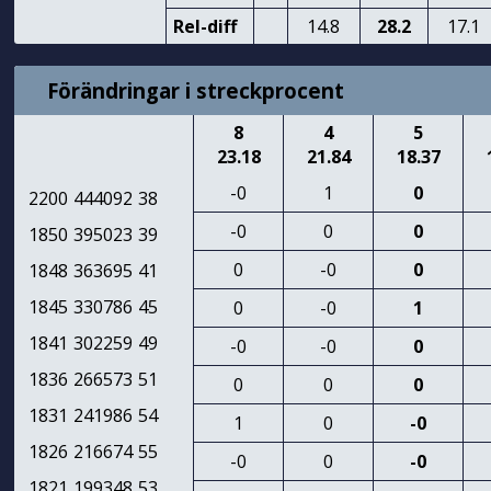
Rel-diff
14.8
28.2
17.1
Förändringar i streckprocent
8
4
5
23.18
21.84
18.37
-0
1
0
2200
444092
38
-0
0
0
1850
395023
39
0
-0
0
1848
363695
41
1845
330786
45
0
-0
1
1841
302259
49
-0
-0
0
1836
266573
51
0
0
0
1831
241986
54
1
0
-0
1826
216674
55
-0
0
-0
1821
199348
53