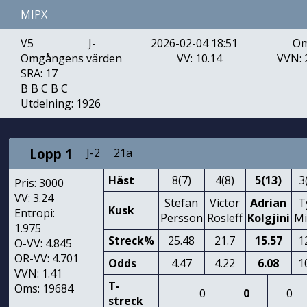
MIPX
V5
J-
2026-02-04 18:51
Om
Omgångens värden
VV: 10.14
VVN: 
SRA: 17
B B C B C
Utdelning: 1926
Lopp 1
J-2
21a
Häst
8(7)
4(8)
5(13)
3
Pris: 3000
VV: 3.24
Stefan
Victor
Adrian
T
Kusk
Entropi:
Persson
Rosleff
Kolgjini
Mi
1.975
Streck%
25.48
21.7
15.57
1
O-VV: 4.845
OR-VV: 4.701
Odds
4.47
4.22
6.08
1
VVN: 1.41
T-
Oms: 19684
0
0
0
streck