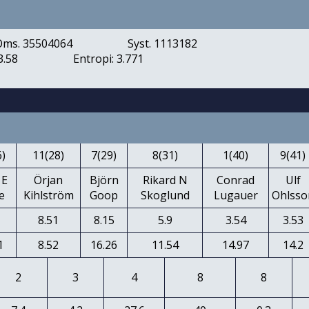
Oms. 35504064
Syst. 1113182
3.58
Entropi: 3.771
6)
11(28)
7(29)
8(31)
1(40)
9(41)
 E
Örjan
Björn
Rikard N
Conrad
Ulf
e
Kihlström
Goop
Skoglund
Lugauer
Ohlsso
9
8.51
8.15
5.9
3.54
3.53
1
8.52
16.26
11.54
14.97
14.2
2
3
4
8
8