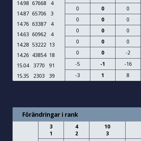
14.98
67668
4
0
0
0
14.87
65706
3
0
0
0
14.76
63387
4
0
0
0
14.63
60962
4
0
0
0
14.28
53222
13
0
0
-2
14.26
43854
18
-5
-1
-16
15.04
3770
91
-3
1
8
15.35
2303
39
Förändringar i rank
3
4
10
1
2
3