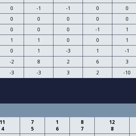
0
-1
-1
0
0
0
0
0
0
0
0
0
0
-1
1
1
1
0
0
1
0
1
-3
1
-1
-2
8
2
6
3
-3
-3
3
2
-10
11
7
1
8
12
4
5
6
7
8