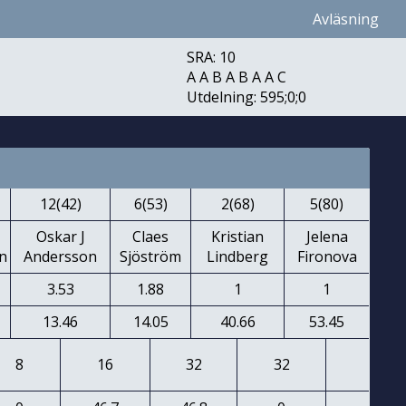
Avläsning
SRA: 10
A A B A B A A C
Utdelning: 595;0;0
12(42)
6(53)
2(68)
5(80)
Oskar J
Claes
Kristian
Jelena
n
Andersson
Sjöström
Lindberg
Fironova
3.53
1.88
1
1
13.46
14.05
40.66
53.45
8
16
32
32