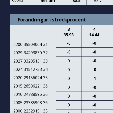
60962
Rel-diff
38.5
55.7
Förändringar i streckprocent
3
4
35.93
14.44
-0
-0
2200
35504064
31
-0
-0
2029
34293830
32
0
-0
2027
33205131
33
2024
31512753
34
0
-0
2020
29156024
35
0
-1
2015
26506221
36
0
-0
2010
24788596
36
0
-0
2005
23385903
36
0
-0
2000
22329151
35