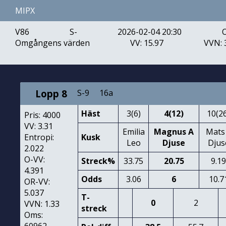
MIPX
V86
S-
2026-02-04 20:30
Omgångens värden
VV: 15.97
VVN: 
Lopp 8
S-9
16a
Häst
3(6)
4(12)
10(2
Pris: 4000
VV: 3.31
Emilia
Magnus A
Mats
Entropi:
Kusk
Leo
Djuse
Djus
2.022
O-VV:
Streck%
33.75
20.75
9.1
4.391
Odds
3.06
6
10.7
OR-VV:
5.037
T-
0
2
VVN: 1.33
streck
Oms: