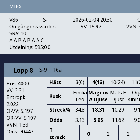
MIPX
V86
S-
2026-02-04 20:30
Omgångens värden
VV: 15.97
VVN: 
SRA: 10
A A B A B A A C
Utdelning: 595;0;0
Lopp 8
S-9
16a
Häst
3(6)
4(13)
10(24)
11(
Pris: 4000
VV: 3.31
Emilia
Magnus
Mats E
Ör
Kusk
Entropi:
Leo
A Djuse
Djuse
Kihl
2.022
Streck%
34.8
18.31
10.29
9.
O-VV: 5.197
OR-VV: 5.107
Odds
3.13
5.95
11.62
9.
VVN: 1.33
T-
Oms: 70447
0
2
2
streck