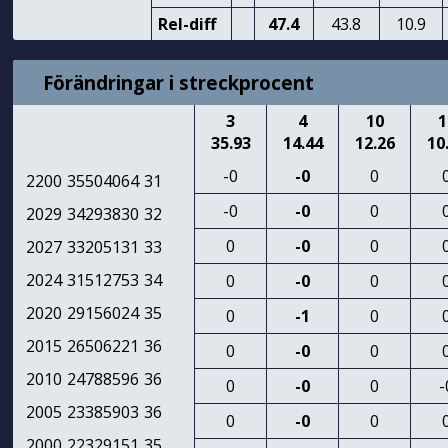
Rel-diff
47.4
43.8
10.9
Förändringar i streckprocent
3
4
10
1
35.93
14.44
12.26
10
-0
-0
0
2200
35504064
31
-0
-0
0
2029
34293830
32
0
-0
0
2027
33205131
33
2024
31512753
34
0
-0
0
2020
29156024
35
0
-1
0
2015
26506221
36
0
-0
0
2010
24788596
36
0
-0
0
-
2005
23385903
36
0
-0
0
2000
22329151
35