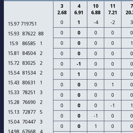
3
4
10
11
7
2.68
6.91
6.88
7.21
20.
0
1
-4
-2
3
15.97
719751
0
0
0
0
0
15.93
87622
88
0
0
0
0
1
15.9
86585
1
15.81
84504
2
0
0
0
0
0
15.72
83025
2
0
-1
0
0
0
15.54
81534
2
0
1
0
0
0
15.43
80631
1
0
0
0
1
0
15.33
78251
3
0
0
0
0
0
15.28
76690
2
0
0
0
-1
1
15.13
72877
5
0
0
-1
0
0
15.04
70447
3
0
0
1
0
0
14.98
67668
4