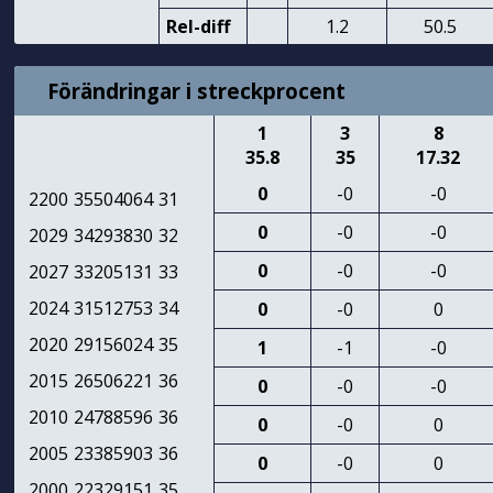
Rel-diff
1.2
50.5
Förändringar i streckprocent
1
3
8
35.8
35
17.32
0
-0
-0
2200
35504064
31
0
-0
-0
2029
34293830
32
0
-0
-0
2027
33205131
33
2024
31512753
34
0
-0
0
2020
29156024
35
1
-1
-0
2015
26506221
36
0
-0
-0
2010
24788596
36
0
-0
0
2005
23385903
36
0
-0
0
2000
22329151
35