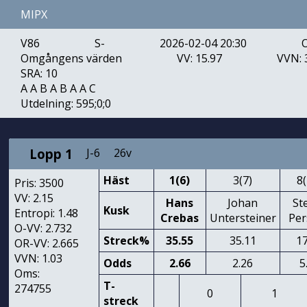
MIPX
V86
S-
2026-02-04 20:30
Omgångens värden
VV: 15.97
VVN: 
SRA: 10
A A B A B A A C
Utdelning: 595;0;0
Lopp 1
J-6
26v
Häst
1(6)
3(7)
8
Pris: 3500
VV: 2.15
Hans
Johan
St
Kusk
Entropi: 1.48
Crebas
Untersteiner
Per
O-VV: 2.732
Streck%
35.55
35.11
17
OR-VV: 2.665
VVN: 1.03
Odds
2.66
2.26
5
Oms:
T-
274755
0
1
streck